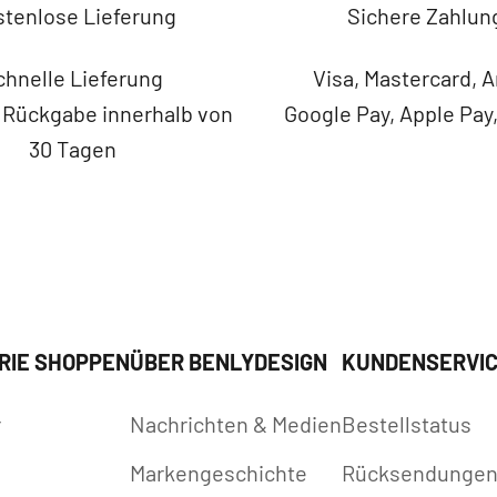
tenlose Lieferung
Sichere Zahlun
chnelle Lieferung
Visa, Mastercard, 
 Rückgabe innerhalb von
Google Pay, Apple Pay
30 Tagen
RIE SHOPPEN
ÜBER BENLYDESIGN
KUNDENSERVI
r
Nachrichten & Medien
Bestellstatus
Markengeschichte
Rücksendunge